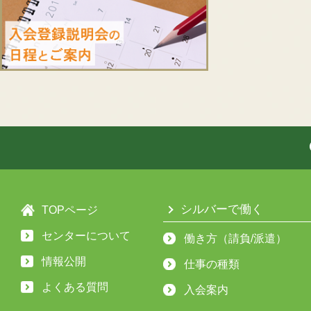
シルバーで働く
TOPページ
センターについて
働き方（請負/派遣）
情報公開
仕事の種類
よくある質問
入会案内